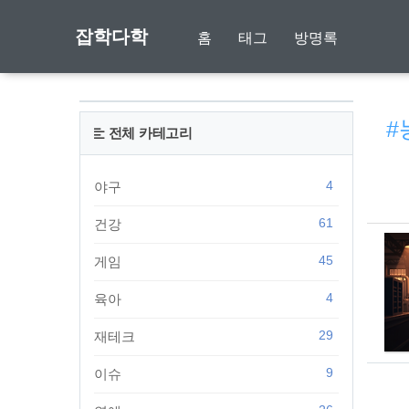
잡학다학
홈
태그
방명록
#
전체 카테고리
4
야구
61
건강
45
게임
4
육아
29
재테크
9
이슈