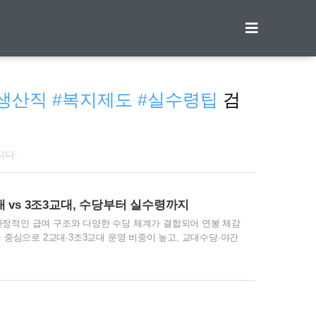
티스토리툴바
#생산직 #복지제도 #실수령팁
검
니다.
 vs 3조3교대, 수당부터 실수령까지
정적인 급여 구조와 다양한 수당 체계가 결합되어 연봉 체감
 중심으로 2교대·3조3교대 운영 비중이 높고, 교대수당·야간
 가능한 구조라는 점이 특징입니다. 교대 형태 한눈에 보기2
과 일부 원료/품질 관련 파트에서 운영 비중이 높습니다.3
이 필요한 직무에서 흔하며, 순환 스케줄로 피로 누적을 완화하
계·공장서무·안전·품질 문서관리 등 사무·지원 파트는 주간