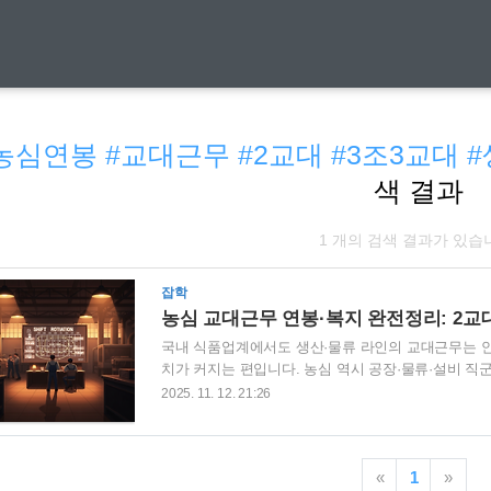
농심연봉 #교대근무 #2교대 #3조3교대 
색 결과
1 개의 검색 결과가 있습
잡학
농심 교대근무 연봉·복지 완전정리: 2교대
국내 식품업계에서도 생산·물류 라인의 교대근무는 안
치가 커지는 편입니다. 농심 역시 공장·물류·설비 직군
수당·특근수당 등이 기본급에 더해져 실수령 최적화가
2025. 11. 12. 21:26
교대: 주간/야간을 번갈아 근무하는 방식으로 생산라인
조3교대: 설비유지보전, 물류 운영 등 24시간 가동
고 라인 가동률을 유지합니다.주간 전용 직무: 공장회
«
1
»
고정 근무가 일반적입니다.연봉 구조 이해하기기..