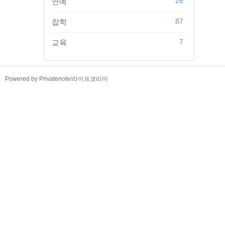
26
연예
87
잡학
7
교육
TistoryWhaleSkin3.4
Powered by Privatenote
/
라이프코리아