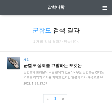
잡학다학
군함도
검색 결과
1 개의 검색 결과가 있습니다.
게임
군함도 실체를 고발하는 포켓몬
군함도와 포켓몬이 무슨 관계가 있을까? 우선 군함도는 강제노
역으로 최악의 역사를 가지고 있지만 일본의 역사 왜곡으로 유
네스코 등재가 되는 등 한국인들에게는 생각도 하기 싫은 섬으
2022. 1. 29. 23:07
로 알려져 있다. 그런데 일본의 기업인 닌텐도에서 만든 게임인
포켓몬스터에서 군함도의 실체를 묘사한 부분이 있다. 우선 일
본의 규슈지방 실제 지도다. 이 지도를 오른쪽으로 90도 돌리면
«
1
»
포켓몬스터 오메가루비&알파사파이어 버전의 지도와 비슷하
게 된다. 이렇게 포켓몬 게임상 지도와 규슈지방을 오른쪽으로