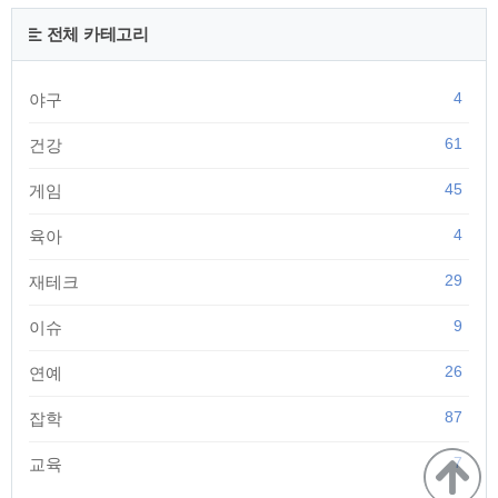
90도 돌린 지도의 형태가 아주 비슷하다는 것을 알수 있다. 지도
에 동그랗게 표시된 위치가 바로 우리가 알고 있는 군함도의 위
전체 카테고리
치다. 포켓몬 루비&사파이어 지도상에서는 108번 수로 - 씨보
라 라는 지역이다. 씨보라 지역은 난파된 배의 ..
4
야구
61
건강
45
게임
4
육아
29
재테크
9
이슈
26
연예
87
잡학
7
교육