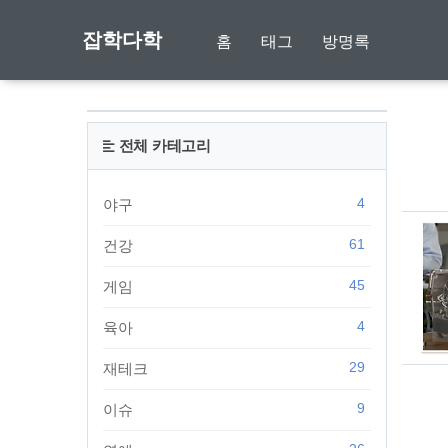
잡학다학
홈
태그
방명록
전체 카테고리
4
야구
61
건강
45
게임
4
육아
29
재테크
9
이슈