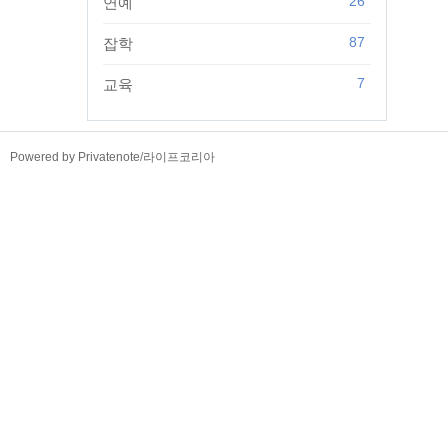
26
연예
87
잡학
7
교육
TistoryWhaleSkin3.4
Powered by Privatenote
/
라이프코리아