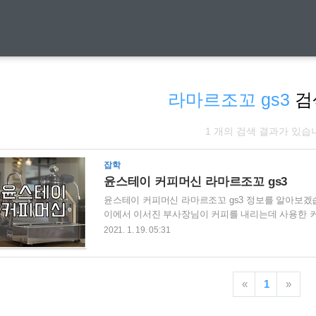
라마르조꼬 gs3
검
1 개의 검색 결과가 있습
잡학
윤스테이 커피머신 라마르조꼬 gs3
윤스테이 커피머신 라마르조꼬 gs3 정보를 알아보겠습
이에서 이서진 부사장님이 커피를 내리는데 사용한 커
머신이 아주 아주 귀하신 몸이더라구요. 그래서 정보를
2021. 1. 19. 05:31
마르조꼬라는 회사 제품이며 매장용이 아닌 가정용으
는.. TV에서 대충봐도 고가의 커피머신이라는게 느껴
탈리아 피렌체에 설립된 고급 커피머신 전문 회사로 
«
1
»
이에서 나온 커피머신은 라마르조꼬 gs3라는 모델로 