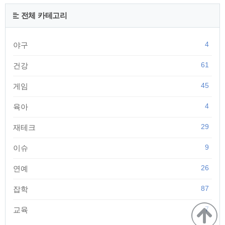
해당된다면 지원 가능합니다. - 기초생활수급자 : 의료, 주거, 생
계, 교육급여 수급자, 조건부 수급자, 보장시설 수급자 - 차상위
전체 카테고리
계층(15년 이전 출생자) : 차상위자활근로자, 장애아동수당 수
급자, 장애수당 수급자, 장애인연금 수..
4
야구
61
건강
45
게임
4
육아
29
재테크
9
이슈
26
연예
87
잡학
7
교육