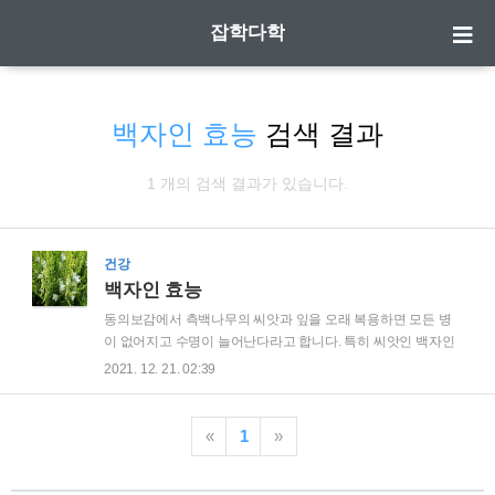
잡학다학
백자인 효능
검색 결과
1 개의 검색 결과가 있습니다.
건강
백자인 효능
동의보감에서 측백나무의 씨앗과 잎을 오래 복용하면 모든 병
이 없어지고 수명이 늘어난다라고 합니다. 특히 씨앗인 백자인
은 식감이 부드럽고 향이 그윽하여 죽이나 강정 등의 음식에 사
2021. 12. 21. 02:39
용하면 좋다고 알려져 있습니다. | 백자인 효능 - 불면증 백자인
은 영양분이 풍부하고 마음을 안정시키는 효능이 있기 때문에
불면증과 불안증상을 치료하는데 효과가 있습니다. 특히 장기
«
1
»
간 복용을 해도 큰 부작용이 없어 만성적인 불면증이 있는 사람
에게는 좋은 약초 입니다. - 신경쇠약 과로, 질병, 수술 등으로 신