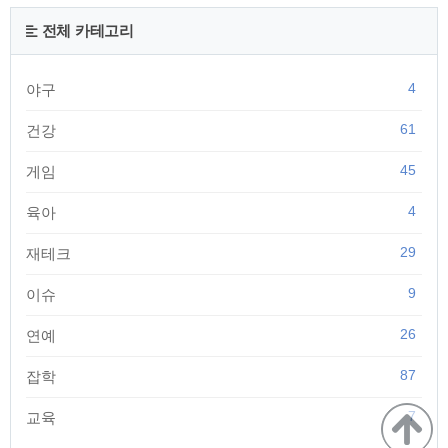
경쇠약이 생겼을 경우에 백자인을 주약으로 하고 산조인, 복령,
오미자, 맥문 등과 함께 장기간 복용하면 몸과 마음이 튼튼해지
전체 카테고리
는데 도움을 준다고 합니다. - 노안 백자인은 자양제로 아주 좋
은 약초로 알려져 있다. 실제로 노화를 ..
4
야구
61
건강
45
게임
4
육아
29
재테크
9
이슈
26
연예
87
잡학
7
교육