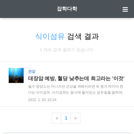
잡학다학
식이섬유
검색 결과
1 개의 검색 결과가 있습니다.
건강
대장암 예방, 혈당 낮추는데 최고라는 '이것'
필수 영양소는 아니지만 건강을 위해서라면 꼭 챙겨 먹어야 한
다는 식이섬유. 식이섬유는 음식에 들어있는 섬유질을 말하며,
주로 과일이나 채소, 해조류에 많이 포함되어 있다. 식이섬유는
2022. 1. 20. 10:24
소화나 흡수가 잘 안되는데 이상태로 장까지 넘어가면서 여러
가지 효과를 낸다. | 식이섬유 효과 1) 소장에서 콜레스테롤이 흡
수 되는 것을 막아준다. 2) 포도당 흡수를 지연시켜 혈당이 급격
«
1
»
히 오르는 것을 방지한다. 3) 수용성 식이섬유의 경우 심장병 예
방 효과가 뛰어나다. 4) 대장암 예방에 효과가 있다. 대장암은 대