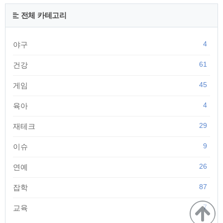
장의 담즙산 농도가 높으면 위험한데, 담즙산이 대장으로 넘어
가서 장내세균 등에 의해 독성물질로 바뀌기 때문이다. 식이섬
전체 카테고리
유를 섭취할 경우 대변의 양이 증가해 담즙산 농도를 낮게 유지
시켜준다. 또한 대변이 대장을 빨..
4
야구
61
건강
45
게임
4
육아
29
재테크
9
이슈
26
연예
87
잡학
7
교육