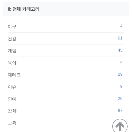
차했을때 마스크를 착용하지 않아 택시기사는 합법적으로 승차
를 거부한 것이 폭행의 이유라고 합니다. 현재 마스크 착용은 의
전체 카테고리
무이기 때문에 공공장소 및 대중교통 이용시 마스크 착용을 하
도록 되어 있습니다. 마스크를 착용하지 않았을 경우..
4
야구
61
건강
45
게임
4
육아
29
재테크
9
이슈
26
연예
87
잡학
7
교육