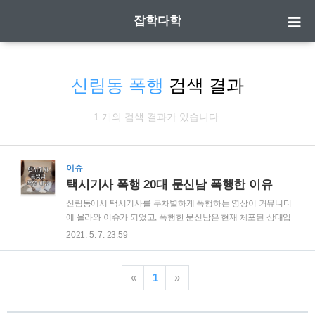
잡학다학
신림동 폭행
검색 결과
1 개의 검색 결과가 있습니다.
이슈
택시기사 폭행 20대 문신남 폭행한 이유
신림동에서 택시기사를 무차별하게 폭행하는 영상이 커뮤니티
에 올라와 이슈가 되었고, 폭행한 문신남은 현재 체포된 상태입
니다. 그런데 도대체 왜 문신남은 택시기사를 폭행한 것일까?
2021. 5. 7. 23:59
그 이유가 공개되었습니다. | 택시기사 폭행 이유 지난 7일 밤
10시쯤 서울 신림동 난곡 터널 부근에서 택시기사가 한 남성에
게 무차별적인 폭행을 당하고 있다는 신고가 접수되었고 해당
«
1
»
영상이 공개되어 많은 사람들의 분노를 샀는데요. 폭행한 이유
가 더욱 더 분노를 키우고 있습니다. 그 이유는 바로 택시를 승