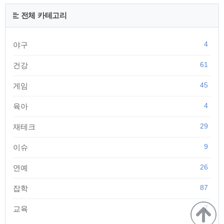
되어 훈남들(이수호, 한서준)의 사랑을 받으며 성장하는 로맨틱
코미디 입니다. 최근 드라마화로 스토리 전개가 늦어지면서 평
전체 카테고리
점 테러(?)를 받기도 했지만 여전히 인기가 많은 웹툰입니다. 그
리고 여신강림을 모르던 사람들도 알게된 이유중에 하나..
4
야구
61
건강
45
게임
4
육아
29
재테크
9
이슈
26
연예
87
잡학
7
교육