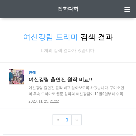
잡학다학
여신강림 드라마
검색 결과
1 개의 검색 결과가 있습니다.
연예
여신강림 출연진 원작 비교!!
여신강림 출연진 원작 비교 알아보도록 하겠습니다. 구미호뎐
의 후속 드라마로 웹툰 원작의 여신강림이 12월9일부터 수목
드라마로 방영될 예정입니다. 예전부터 인기 웹툰이었던 여신
2020. 11. 25. 21:22
강림의 드라마화로 가상 캐스팅이 화제가 되었는데요. 그만큼
캐스팅 관련해서 엄청 말이 많았던 드라마 입니다. 첫방 전에 원
작대비 캐스팅이 어떻게 되는지 알아보겠습니다. | 원작 여신강
«
1
»
림은? 외모에 콤플렉스가 있어 중학생때까지 외모로 놀림을 받
았던 여주인공 임주경이 화장으로 인해 여신급 미모를 가지게