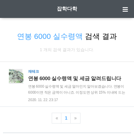
잡학다학
연봉 6000 실수령액
검색 결과
1 개의 검색 결과가 있습니다.
재테크
연봉 6000 실수령액 및 세금 알려드립니다
연봉 6000 실수령액 및 세금 얼마인지 알아보겠습니다. 연봉이
6000이면 적은 금액이 아니죠. 이정도면 상위 15% 이내에 드는
것으로 알고 있는데요. 연봉 6천이 되지 않는 저로써는 이글을
2020. 11. 22. 23:17
찾아보시는 분들이 부럽기도 하네요. 많이 버는 만큼 세금도 많
이 내야하는데 실수령금액과 세금을 얼마나 내는지 알려드리겠
습니다. | 사람인 연봉계산기 초록창에 '사람인'이라고 검색을하
«
1
»
면.. 사람인 사이트 항목에 '글자수세기'라고 있습니다. 클릭해서
들어가시면... 왼쪽 메뉴에서 아래로 내려가보시면 '취업TOOL'