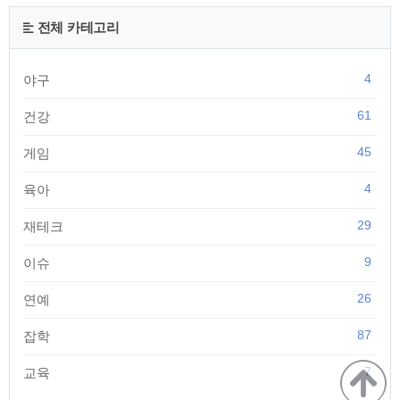
항목이 있습니다. 취업TOOL 항목에서 '연봉계산기' 메뉴를 선
택합니다. 연봉계산기에서 연봉란에 본인이 원하는 연봉금액을
전체 카테고리
넣으시면 자동계산이 됩니다. 여기서 부양가족수와 20세 이하
자녀수를 더 넣게 될 ..
4
야구
61
건강
45
게임
4
육아
29
재테크
9
이슈
26
연예
87
잡학
7
교육