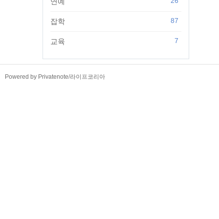
26
연예
87
잡학
7
교육
TistoryWhaleSkin3.4
Powered by Privatenote
/
라이프코리아