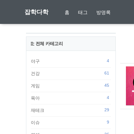
잡학다학
홈
태그
방명록
전체 카테고리
4
야구
61
건강
45
게임
4
육아
29
재테크
9
이슈