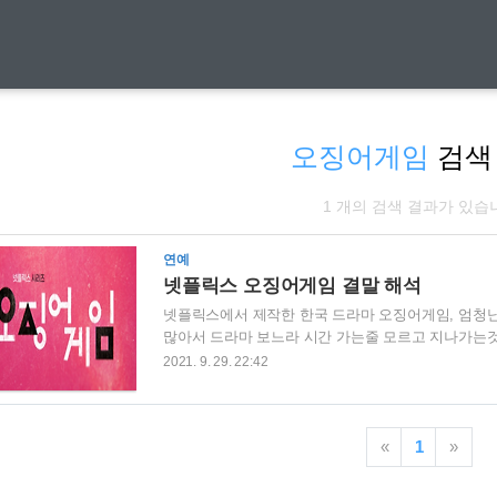
오징어게임
검색
1 개의 검색 결과가 있습
연예
넷플릭스 오징어게임 결말 해석
넷플릭스에서 제작한 한국 드라마 오징어게임, 엄청난
많아서 드라마 보느라 시간 가는줄 모르고 지나가는것
다. 드라마 결말 스포가 있을수 있으니 궁금하지 않
2021. 9. 29. 22:42
은 경제적으로 어려운 사람들을 모아 목숨을 걸고 어
형태의 이때까지 볼수없었던 소재의 드라마 입니다. 하
논란도 있었는데요. 비슷한 소재를 이용했지만, 한국
«
1
»
니다. | 오징어게임 결말 결말은 간단합니다. 주인공인