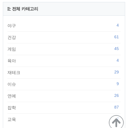
한국투자증권과 협업하여 좀 더 쉽고 빠르게 간단하게 주식거
래를 할 수 있도록 연결되었습니다. 카카오뱅크 화면에서 오른
전체 카테고리
쪽하단 점세개 메뉴를 선택해주세요. 메뉴 중에 '해외주식 투
자'를 선택해 주세요. 처음이용하시는 분들은 가입을 ..
4
야구
61
건강
45
게임
4
육아
29
재테크
9
이슈
26
연예
87
잡학
7
교육