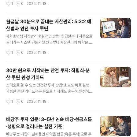
작성시간
1
0
2025. 11. 18.
형 ISA(개인종합자산관리계좌)요건/한도: 연령·소득..
비교가 쉬워집니다. 어렵게 외우기보다, “어디에 쓰이고 내
돈에 어떤 영향을 주는지” 기준으로 정리해드릴게요. ■ 핵
심 요약: 이것만 알아도 절반은 끝돈의 속도: 금리·복리·물
월급날 30분으로 끝내는 자산관리: 5:3:2 예
가(인플레이션)안전과 유동성: 예금·적금·CMA성장과 변
산법과 안전 투자 루틴
동성: 주식·채권·ETF·펀드리스크 관리: 분산투자·리밸런싱·
글 내용
손절/분할매수세금·제도: ISA·IRP·연금저축·원천징수·분리
사회초년생 자산관리 현실적인 방법: 월급날부터 자동으로
과세■ 돈의 흐름과 시간: 기초 개념금리(Interest Rate):
굴러가는 시스템 만들기첫 월급부터 자산관리의 방향을 제
돈의 ‘사용료’. 대출엔 비용, 예금엔 수익이에요. 금리가 오
대로 잡으면, 연봉 상승보다 빠르게 자산이 쌓입니다. 핵심
작성시간
1
0
2025. 11. 18.
르면 대출은 부담, 예금은 유리해지고, 주식·채..
은 ‘자동화·분리·분산’입니다. 월급이 들어오는 순간, 고정
비·저축·투자·생활비가 자동으로 분리되고, 적립식으로 굴
러가도록 세팅하면 의지에 기대지 않아도 돈이 알아서 일
30만 원으로 시작하는 안전 투자: 적립식·분
합니다. ■ 핵심 요약: 지금 당장 해야 할 3가지통장 분리:
산·루틴 완성 가이드
급여/고정비/생활비/저축·투자 4구조로 나눠 자동이체를
글 내용
세팅합니다.저축률 고정: 사회초년생 구간에서는 총수입의
소액으로 할 수 있는 안전한 투자 방법: 초보도 바로 실행
30~50%를 저축·투자로 설정하고, 소비는 나머지에서 자
가능한 루틴 가이드적은 돈으로 시작해도 충분히 안전하게
유를 줍니다.적립식·분산: ETF·예·적금·CMA·채권형을 소
자산을 키울 수 있습니다. 핵심은 원금 안정성과 유동성, 그
작성시간
1
0
2025. 11. 18.
액으로 분산, 월 2회 자동매수로 평균단가를 낮춥니다.■
리고 분산입니다. 소액일수록 복잡한 상품보다 구조가 단
통장 쪼개기 4구조와 자동..
순하고 수수료가 낮으며, 언제든 현금화가 가능한 수단부
터 차근차근 쌓는 게 안전합니다. ■ 한눈에 보는 핵심 요약
배당주 투자 입문: 3~5년 연속 배당·현금흐름
원금 보장과 유동성이 높은 수단부터 시작하고, 소액 적립
·성향으로 걸러내는 실전 기준
식으로 습관부터 만드는 게 가장 안전합니다.ETF·국채·적
글 내용
금·CMA·금(골드)·리츠(REITs) 같은 기초 자산을 조합해
배당주는 기업이 벌어들인 이익을 현금(혹은 주식)으로 주