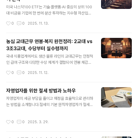
상황에 따라 차이가 커질 수 있습니다.계약연봉: CL 구간
글 내용
별로 점진 상승하며, 경력 구간으로 갈수록 고과·직무 영향
미국 나스닥100 ETF는 기술·플랫폼·AI 중심의 상위 100
으로 편차가 커집니다.성과급: PI(반기) + PS(연간) 구조
대 비금융 기업에 한 번에 분산 투자하는 지수형 자산입니
로 사업부/조직 실적 연동. 무선·전자재료 등 소속에 따라
다. 개별 종목 분석 부담 없이 혁신 산업의 이익 성장을 넓
작성시간
0
0
2025. 11. 13.
체감이 달라집니다.총보상 계산 관점: 계약연봉 + PI/PS
고 깊게 담을 수 있고, 낮은 비용 구조와 시간 분산 전략을
+ 교대·야간..
결합하면 장기 복리 효과를 극대화하기 쉽습니다.나스닥1
00의 본질: 혁신 성장에 동승나스닥100은 애플, 마이크로
농심 교대근무 연봉·복지 완전정리: 2교대 vs
소프트, 엔비디아, 알파벳, 메타 등 글로벌 빅테크가 상위
3조3교대, 수당부터 실수령까지
비중을 차지하는 지수입니다. AI·클라우드·반도체·소프트
글 내용
웨어·전기차 생태계까지 가치사슬 전반이 포함되어, 신기
국내 식품업계에서도 생산·물류 라인의 교대근무는 안정적
술의 생산성 향상과 이익 레버리지를 지수 차원에서 포착
인 급여 구조와 다양한 수당 체계가 결합되어 연봉 체감치
합니다. 지수 규칙에 따라 경쟁력이 약해진 기업은 편출되
가 커지는 편입니다. 농심 역시 공장·물류·설비 직군 중심으
작성시간
0
0
2025. 11. 12.
고 새롭게 성장하는 기업이 편입되어, ‘잘 되는 기업’의 비
로 2교대·3조3교대 운영 비중이 높고, 교대수당·야간수당·
중이 자동으로 유지·강화되..
특근수당 등이 기본급에 더해져 실수령 최적화가 가능한
구조라는 점이 특징입니다. 교대 형태 한눈에 보기2교대:
자영업자를 위한 절세 방법과 노하우
주간/야간을 번갈아 근무하는 방식으로 생산라인과 일부
글 내용
자영업자의 세금 부담을 줄이고 재정을 효율적으로 관리하
원료/품질 관련 파트에서 운영 비중이 높습니다.3조3교대:
는 방법을 소개합니다.절세의 기본 원칙자영업자가 절세를
설비유지보전, 물류 운영 등 24시간 가동이 필요한 직무에
위해 가장 먼저 해야 할 일은 정확한 장부 작성과 증빙 자료
서 흔하며, 순환 스케줄로 피로 누적을 완화하고 라인 가동
관리입니다. 장부를 통해 매출과 비용을 명확히 기록하면
률을 유지합니다.주간 전용 직무: 공장회계·공장서무·안전·
작성시간
0
0
2025. 3. 29.
세금 부담을 크게 줄일 수 있습니다. 특히 복식부기를 활용
품질 문서관리 등 사무·지원 파트는 주간 고정 근무가 일반
하면 기장세액공제 혜택으로 최대 100만 원까지 공제가
적입니다.연봉 구조 이해하기기..
가능합니다.필요 경비를 활용한 절세사업 운영에 필요한