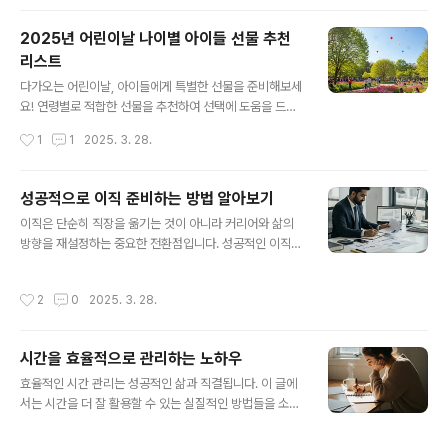
과 트렌드를 살펴보겠습니다.1. 생성형 AI의 진화생성형 AI
는 기존의 보조 역할에서 벗어나 독립적으로 복잡한 작업
2025년 어린이날 나이별 아이들 선물 추천
을 수행할 수 있는 자율 에이전트로 발전하고 있습니다. 예
리스트
를 들어, 기업들은 마케팅, 데이터 분석, 워크플로우 자동화
글 내용
등 다양한 분야에서 생성형 AI를 활용하여 생산성을 높이
다가오는 어린이날, 아이들에게 특별한 선물을 준비해보세
고 있습니다. 2025년에는 이러한 기술이 더욱 정교해져
요! 연령별로 적합한 선물을 추천하여 선택에 도움을 드립
일상적인 의사결정의 약 15%를 담당할 것으로 예상됩니
니다.👶 1~3세: 감각 발달과 오감 놀이유아기 아이들은 감
작성시간
1
1
2025. 3. 28.
다.2. 멀티모달 ..
각 발달과 오감 놀이를 통해 세상을 탐구합니다. 이 시기의
아이들에게는 안전하면서도 흥미를 유발하는 장난감이 적
합합니다.촉감책: 다양한 재질로 만들어진 촉감책은 아이
성공적으로 이직 준비하는 방법 알아보기
들이 손으로 만지며 감각을 익히는 데 도움을 줍니다.블록
글 내용
이직은 단순히 직장을 옮기는 것이 아니라 커리어와 삶의
놀이: 크고 부드러운 블록은 안전하며 창의력을 자극합니
방향을 재설정하는 중요한 전환점입니다. 성공적인 이직을
다.러닝 테이블: 소리와 빛으로 아이들의 호기심을 자극하
위해 필요한 준비와 전략을 살펴보세요.1. 명확한 목표 설정
는 학습용 테이블입니다.👦 4~6세: 창의력과 두뇌 발달유
이직을 시작하기 전에 자신의 경력 목표를 명확히 설정하
치원 연령대의 아이들은 창의력과 두뇌 발달을 위한 활동
작성시간
2
0
2025. 3. 28.
세요. 연봉 상승, 워라밸 개선, 커리어 성장 등 구체적인 목
에 관심을 보입니다. 이 시기에는 상상력을 키우는 장난감
표를 정하면 방향성을 잃지 않고 계획을 세울 수 있습니다.
과 학습 도구가 적합합니다.레고 듀플로: 큰..
원하는 근무 환경과 연봉 수준 정리목표에 맞는 기업 리스
시간을 효율적으로 관리하는 노하우
트 작성장기적인 커리어 비전 고려 2. 철저한 자기 분석현
글 내용
재 자신의 경력과 성과를 객관적으로 분석하세요. 특히 구
효율적인 시간 관리는 성공적인 삶과 직결됩니다. 이 글에
체적이고 정량화된 데이터를 활용하면 이력서와 면접에서
서는 시간을 더 잘 활용할 수 있는 실질적인 방법들을 소개
강력한 인상을 남길 수 있습니다.담당했던 프로젝트와 성
합니다.1. 하루를 계획으로 시작하기하루를 효과적으로 시
과 정리KPI와 같은 구체적인 수치 포함성과를 기반으로 한
작하려면 명확한 계획이 필요합니다. 아침에 할 일 목록을