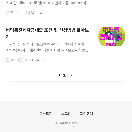
기초연금의 금액은 수령자의 연령과 가구원 수에 따라 달
리고 안드로이드14로 업데이트 되면서 기존 SetEdit 어플
라집니다. 예를 들어, 만 65세~74세 사이의 가구주 기준
에서 카메라 무음 설정 방법이 막혔습니다. 별도 어플 설치
작성시간
8
1
2024. 1. 4.
으로 1인 가..
없이 5분컷으로 설정하는 방법에 대해 알려드리겠습니다.
| 갤럭시 안드로이드14 적용 기기 확인 갤럭시 S23 / 갤럭
시 S23+ / 갤럭시 S23 Ultra 갤럭시 S23 FE 갤럭시 Z
버팀목전세자금대출 조건 및 신청방법 알아보
플립5 / 갤럭시 Z폴드5 갤럭시 S22 / 갤럭시 S22+ / 갤
기
럭시 S22 Ultra 갤럭시탭 S9 / 갤럭시탭 S9+ / 갤럭시탭
글 내용
S9 Ultra 갤럭시 A34 5G 갤럭시 A54 5G | 갤럭시 카
전세자금대출 중에 국토교통부 주택기금과에서 지원하는
메라 무음 셔터음 끄기 설정 방법 1. 우선 기기의 설정을 해
버팀목전세자금대출 관련 내용에 대해 알아보도록 하겠습
야합니다. 설정 > 휴대전화 정보 > 소프트웨어 정보 > 빌
니다. | 버팀목전세자금대출 지원 조건 및 대상 - 아래 조건
작성시간
23
10
2024. 1. 3.
드부분을 연타하면..
을 충족하는 무주택 세대주는 주택전세자금 융자 신청이
가능합니다. ㆍ대출 신청일 현재 만 19세 이상인 세대주 ㆍ
부부합산 연소득 5천만원 이하 ㆍ순자산이 3.25억원 이하
더보기
ㆍ부양 가족 및 기초생활 수급자, 한부모가정, 차상위계층
중 무주택자 - 대상 주택 ㆍ전용면적 85㎡ 이하 ㆍ전세
보증금 : 수도권 3억원, 지방 2억원 이하 ※ 2자녀 이상 가
구는 수도권 4억원, 지방 3억원 이 | 버팀목전세자금대출
신청방법 1. 초기 상담 및 서비스 신청 수탁은행인 우리, 국
민, 신한, 하나, 농협 등에서 서비스신청을 합니다. 2. 대상
의안내
티스토리
로그인
고객센터
자 통합조사 및 ..
© Daum Corp.