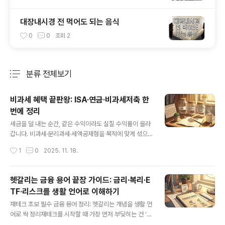
대장내시경 전 먹어도 되는 음식
0
0
조회
2
분류 전체보기
주요 글 목록
비과세 혜택 끝판왕: ISA·연금·비과세저축 한
번에 정리
글 내용
세금을 덜 내는 순간, 같은 수익이라도 실질 수익률이 올라
갑니다. 비과세·분리과세·세액공제형을 목적에 맞게 섞으
면, 소득 구간과 상관없이 체감 수익이 달라집니다. 중요한
작성시간
1
0
2025. 11. 18.
포인트는 ‘자격 요건’과 ‘유지 기간’, 그리고 ‘한도’를 정확히
지키는 겁니다. ■ 핵심 요약: 어떤 사람에게 무엇이 유리한
가청년·서민: 청년형 ISA, 청년형 장기집합투자증권저축,
헷갈리는 금융 용어 끝장 가이드: 금리·복리·E
청년 우대형 청약통장노년·취약계층: 비과세종합저축(대상
TF·리스크를 생활 언어로 이해하기
충족 시)장기 절세·노후: 연금저축, IRP, 장기저축성보험(1
글 내용
0년 이상)직장인 표준: 일반형/서민형 ISA + 연금저축/IR
재테크 초보 필수 금융 용어 정리: 헷갈리는 개념을 생활 언
P 조합지역·직능: 농어민 비과세 예금, 조합원 비과세 예·적
어로 싹 정리재테크를 시작할 때 가장 먼저 부딪히는 건 ‘용
금(출자 후 가입)!! 비과세/절세형 대표 상품 총정리■ 청년
어의 벽’이에요. 뜻만 알면 뉴스가 더 또렷해지고, 상품도