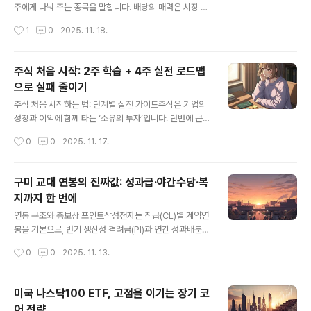
“수익성보다 생존성”을 우선하세요.자동이체와 분할매수,
주에게 나눠 주는 종목을 말합니다. 배당의 매력은 시장 변
목표·비중·손절 기준을 미리 정해두면 초보자도 흔들림 없
동성이 커도 ‘현금흐름’이 계좌에 찍힌다는 안정감에 있습
작성시간
1
0
2025. 11. 18.
이 이어갈 수 있습니다.■ 소액·안전 투자 5대 카테고리와
니다. 다만 숫자 하나(배당수익률)만 보고 접근하면 함정이
활용법① 고금리 적금·..
많기 때문에, 초보자일수록 “지속 가능성·현금흐름·거시 이
벤트”까지 함께 보는 입체적 기준이 필요합니다. ■ 배당주
주식 처음 시작: 2주 학습 + 4주 실전 로드맵
핵심 요약 먼저배당수익률은 높지만 일회성인 종목은 피하
으로 실패 줄이기
고, 꾸준히 올리거나 유지하는 회사에 집중합니다.배당의
글 내용
재원은 결국 ‘현금흐름’입니다. 이익의 질(현금창출력)과
주식 처음 시작하는 법: 단계별 실전 가이드주식은 기업의
부채 구조가 건강한지 반드시 확인하세요.일정과 제도(배
성장과 이익에 함께 타는 ‘소유의 투자’입니다. 단번에 큰돈
당기준일·배당락·세금·환율)를 모르면 실수하기 쉽습니다.
을 벌기보다, 계좌 개설부터 학습·분산·리스크 관리·복기까
작성시간
0
0
2025. 11. 17.
캘린더 관리가 절반입니다.■ 배당주를 고르는 5대 기준①
지의 절차를 몸에 익히는 것이 장기적으로 수익 곡선을 안
배당의 ‘수준’과 ‘질’배당수익..
정적으로 만들어 줍니다.■ 기본 개념 한 번에 정리주식은
기업의 지분을 사고파는 행위이며, 수익은 주가 상승과 배
구미 교대 연봉의 진짜값: 성과급·야간수당·복
당에서 발생합니다.변동성이 큰 자산이므로, 목표 수익률·
지까지 한 번에
기간·최대 손실 한도를 먼저 정하고 원칙을 글로 남기는 것
글 내용
이 출발점입니다.단기 뉴스에 흔들리지 말고, 지수·금리·환
연봉 구조와 총보상 포인트삼성전자는 직급(CL)별 계약연
율 같은 큰 틀의 지표를 습관처럼 점검하세요. ■ 단계 1: 계
봉을 기본으로, 반기 생산성 격려금(PI)과 연간 성과배분금
좌 개설과 환경 세팅비대면으로 증권 계좌를 개설한 뒤, 투
(PS), 복지포인트·연금 등 현물성 혜택이 더해지는 방식입
작성시간
0
0
2025. 11. 13.
자성향 설문을 통해 본인 프로필을 확인합니다.소액 입금
니다. 같은 직급이라도 사업부 실적과 평가, 해당 연도의 성
후 MTS에서 호가창, ..
과급 기조에 따라 총보상이 크게 달라지는 점이 핵심입니
다. 구미처럼 교대가 있는 생산·설비 트랙은 야간·휴일·특근
미국 나스닥100 ETF, 고점을 이기는 장기 코
수당이 월 실수령액을 좌우해, 동일한 기본급이어도 라인
어 전략