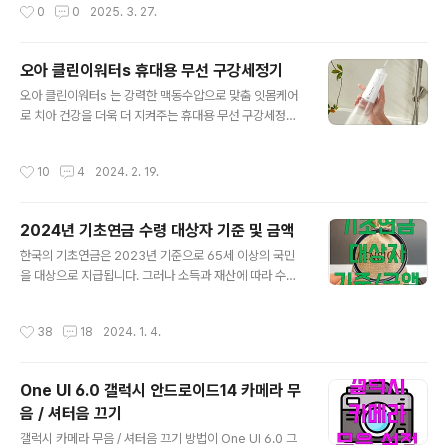
작성시간
0
0
2025. 3. 27.
포트폴리오 제작 3. 맞춤형 이력서 ..
작성하고 우선순위를 정하세요. 완료된 항목을 체크하면
성취감을 느끼고 다음 날의 계획도 수월해집니다. 2. 우선
순위 설정하기모든 일이 똑같이 중요한 것은 아닙니다. 중
오아 클린이워터s 휴대용 무선 구강세정기
요한 작업부터 처리할 수 있도록 우선순위를 정하세요. 아
글 내용
이젠하워 매트릭스와 같은 도구를 사용하면 긴급성과 중요
오아 클린이워터s 는 강력한 맥동수압으로 맞춤 잇몸케어
도를 기준으로 작업을 분류할 수 있습니다. 3. 작업을 작은
로 치아 건강을 더욱 더 지켜주는 휴대용 무선 구강세정기
단위로 나누기큰 프로젝트는 작은 단위로 나누어 진행하세
입니다. 가성비까지 좋고 휴대성도 뛰어나 여행용으로 들
요. 이렇게 하면 작업이 덜 부담스럽게 느껴지고, 단계별로
고 다니기 좋습니다. | 제품 정보 - 제품명 : 오아 클린이워
작성시간
10
4
2024. 2. 19.
진행 상황을 확인할 수 있어 동기부여가..
터s - 제품 사이즈 : 70 x 237 x 64 mm - 제품 무게 : 2
49g - 색상 : 화이트 / 블랙 - 정격 : DC 5V, 1A/5W - 구
성품 : 본체, 제트팁 2개, USB-C타입 케이블, 파우치, 설
2024년 기초연금 수령 대상자 기준 및 금액
명서 ※ KC인증 제품 https://link.coupang.com/a/bq
글 내용
6vKV 오아 클린이워터S 휴대용 무선 구강세정기 COUP
한국의 기초연금은 2023년 기준으로 65세 이상의 국민
ANG www.coupang.com | 오아 클린이워터s 휴대용
을 대상으로 지급됩니다. 그러나 소득과 재산에 따라 수령
무선 구강세정기 오아 클린이워터s 휴대용 무선 구강세정
대상자가 결정됩니다. | 기초연금 수령 대상자 기준 1. 만 6
기는 메모리 기능이..
5세 이상이어야 합니다. 2. 소득이 일정 기준 이하이어야
작성시간
38
18
2024. 1. 4.
합니다. 3. 재산이 일정 기준 이하이어야 합니다. 약간 기준
이 애매한데요. 소득과 재산의 산정 공식이 별도 있기 때문
입니다. 산정 공식은 아래와 같습니다. | 기초연금 금액 금
One UI 6.0 갤럭시 안드로이드14 카메라 무
액은 매년 년도별 달라집니다. 현재는 2023년 기준으로 2
음 / 셔터음 끄기
024년 기준은 아직 등록되지 않았는데요. 아래 링크를 통
글 내용
해 실시간으로 확인하실 수 있습니다. 2023년도 기준으로
갤럭시 카메라 무음 / 셔터음 끄기 방법이 One UI 6.0 그