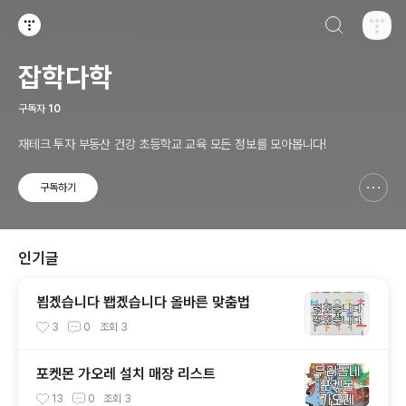
검색하기
티스토리
잡학다학
구독자
10
재테크 투자 부동산 건강 초등학교 교육 모든 정보를 모아봅니다!
구독하기
신고하기 레이어
열기
인기글
뵙겠습니다 봽겠습니다 올바른 맞춤법
3
0
조회
3
포켓몬 가오레 설치 매장 리스트
13
0
조회
3