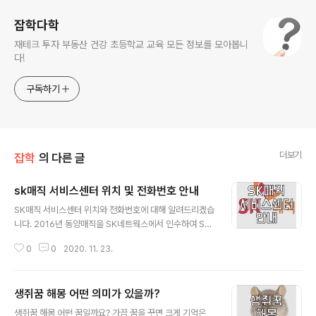
잡학다학
재테크 투자 부동산 건강 초등학교 교육 모든 정보를 모아봅니
다!
구독하기
더보기
잡학
의 다른 글
sk매직 서비스센터 위치 및 전화번호 안내
글 내용
SK매직 서비스센터 위치와 전화번호에 대해 알려드리겠습
니다. 2016년 동양매직을 SK네트웍스에서 인수하여 SK
매직으로 변경되었는데요. 기존 동양매직 제품에 대해서도
0
0
2020. 11. 23.
SK매직에서 서비스를 받을수 있으니 참고하시기 바랍니
다. | SK매직 서비스센터 위치 찾기 SK매직 서비스센터 사
이트 : www.skmagic.com/customer/asCenter 우
생쥐꿈 해몽 어떤 의미가 있을까?
선 공식 홈페이지를 방문하면 아래와 같은 화면이 보입니
글 내용
다. 지도에서 원하는 위치를 선택하시면 아래에 각 지역별
생쥐꿈 해몽 어떤 꿈일까요? 가끔 꿈을 꾸면 크게 기억은