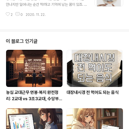
서비스센터 주소 안내가 되어 있습니다. 오른쪽 지도보기
안나지만 일어나는 순간 헉!하고 기억에 남는 꿈이 있죠. 그
를 누르면 상세 위치와 약도를 볼 수 있습니다. 그리고 휴대
런 상황에 생쥐가 나오는 꿈을 꿨다면 어떤 의미가 있는 꿈
폰번호를 입력하면 해당 서비스센터의 주소를 문자로 전송
2
0
2020. 11. 22.
인지 궁금해서 알아보았습니다. | 생쥐꿈 생쥐가 나오는 꿈
받을수 있기때문에 별도로 메모하지 않아도 되는 편리한
은 대게 일이 많아진다거나 노력, 큰 꿈을 이야기하고 또다
서비스를 제공하고 있으니 참고..
른 의미로 비겁한 인간이라고 하기도 합니다. 보통 생쥐꿈
은 이러한 의미를 담고 있는데 꿈의 내용이 어떤가에 따라
의미가 달라지기도 합니다. 1) 좋은꿈(길몽) 쥐를 잡는꿈 :
이 블로그 인기글
쥐를 잡았다면 무조건 좋은 꿈이라고 생각하시면 됩니다.
복권에 당첨된다거나 일이 잘풀린다거나 꿈을 이룬다고 합
니다. 쥐가 무는 꿈 : 돈이나 인간관계에서 좋은 흐름이 생
기는 꿈입니다. 쥐가 갉아먹는 꿈 : 하고 있는 일이 잘풀리
는 계기가 생기는 꿈입..
농심 교대근무 연봉·복지 완전정
대장내시경 전 먹어도 되는 음식
리: 2교대 vs 3조3교대, 수당부터
실수령까지