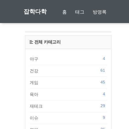
잡학다학
홈
태그
방명록
전체 카테고리
4
야구
61
건강
45
게임
4
육아
29
재테크
9
이슈