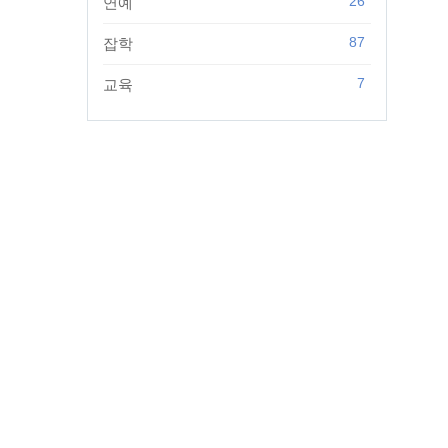
26
연예
87
잡학
7
교육