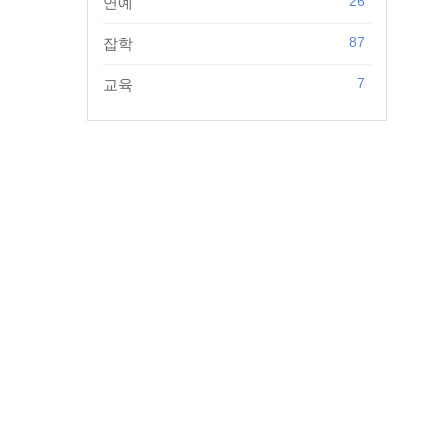
26
연예
87
잡학
7
교육