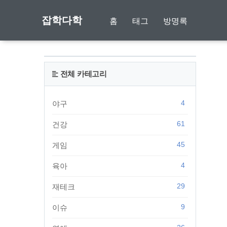
잡학다학
홈
태그
방명록
전체 카테고리
4
야구
61
건강
45
게임
4
육아
29
재테크
9
이슈